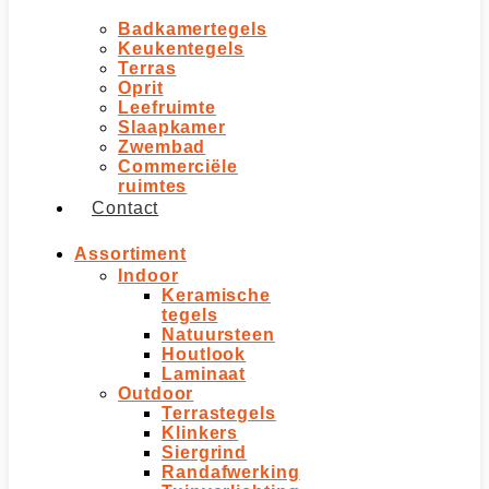
Badkamertegels
Keukentegels
Terras
Oprit
Leefruimte
Slaapkamer
Zwembad
Commerciële
ruimtes
Contact
Assortiment
Indoor
Keramische
tegels
Natuursteen
Houtlook
Laminaat
Outdoor
Terrastegels
Klinkers
Siergrind
Randafwerking