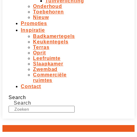
Tuinverlichting
Onderhoud
Toebehoren
Nieuw
Promoties
Inspiratie
Badkamertegels
Keukentegels
Terras
Oprit
Leefruimte
Slaapkamer
Zwembad
Commerciële
ruimtes
Contact
Search
Search
Dé tegel en klinker specialist in het Waasland!