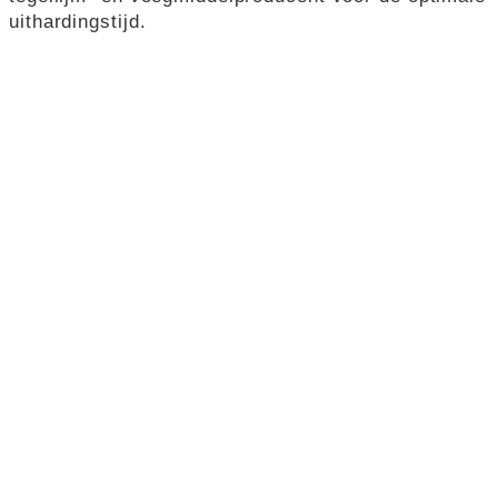
uithardingstijd.
10.Werk af met kit: Zorg voor een goede afdichting
van de tegelranden en de aansluitingen met kit. Dit
voorkomt vochtproblemen en geeft de
tegelinstallatie een nette afwerking.
Marnix - Luxabo
50 jaar ervaring in tegels en
klinkers